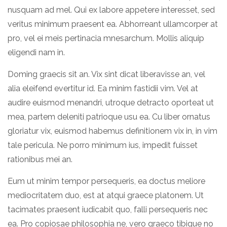
nusquam ad mel. Qui ex labore appetere interesset, sed
veritus minimum praesent ea. Abhorreant ullamcorper at
pro, vel ei meis pertinacia mnesarchum. Mollis aliquip
eligendi nam in.
Doming graecis sit an. Vix sint dicat liberavisse an, vel
alia eleifend evertitur id. Ea minim fastidii vim. Vel at
audire euismod menandri, utroque detracto oporteat ut
mea, partem deleniti patrioque usu ea. Cu liber ornatus
gloriatur vix, euismod habemus definitionem vix in, in vim
tale pericula. Ne porro minimum ius, impedit fuisset
rationibus mei an.
Eum ut minim tempor persequeris, ea doctus meliore
mediocritatem duo, est at atqui graece platonem. Ut
tacimates praesent iudicabit quo, falli persequeris nec
ea. Pro copiosae philosophia ne, vero graeco tibique no