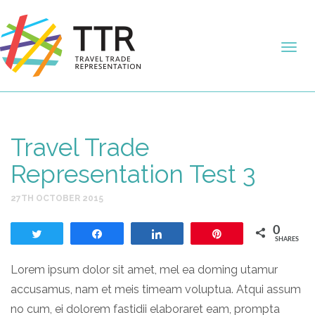
Travel Trade
Representation Test 3
27TH OCTOBER 2015
0
Tweet
Share
Share
Pin
SHARES
Lorem ipsum dolor sit amet, mel ea doming utamur
accusamus, nam et meis timeam voluptua. Atqui assum
no cum, ei dolorem fastidii elaboraret eam, prompta